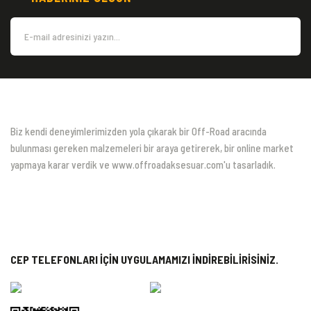
Biz kendi deneyimlerimizden yola çıkarak bir Off-Road aracında
bulunması gereken malzemeleri bir araya getirerek, bir online market
yapmaya karar verdik ve www.offroadaksesuar.com'u tasarladık.
CEP TELEFONLARI İÇİN UYGULAMAMIZI İNDİREBİLİRİSİNİZ.