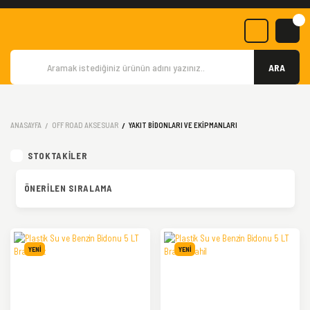
ARA
ANASAYFA
OFF ROAD AKSESUAR
YAKIT BIDONLARI VE EKIPMANLARI
STOKTAKILER
YENİ
YENİ