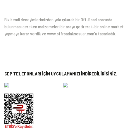
Biz kendi deneyimlerimizden yola çıkarak bir Off-Road aracında
bulunması gereken malzemeleri bir araya getirerek, bir online market
yapmaya karar verdik ve www.offroadaksesuar.com'u tasarladık.
CEP TELEFONLARI İÇİN UYGULAMAMIZI İNDİREBİLİRİSİNİZ.