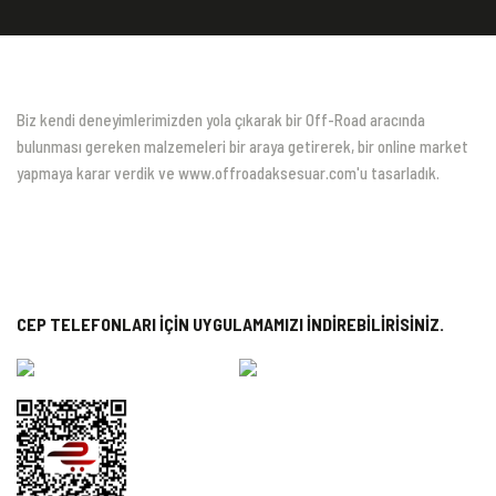
Biz kendi deneyimlerimizden yola çıkarak bir Off-Road aracında
bulunması gereken malzemeleri bir araya getirerek, bir online market
yapmaya karar verdik ve www.offroadaksesuar.com'u tasarladık.
CEP TELEFONLARI İÇİN UYGULAMAMIZI İNDİREBİLİRİSİNİZ.