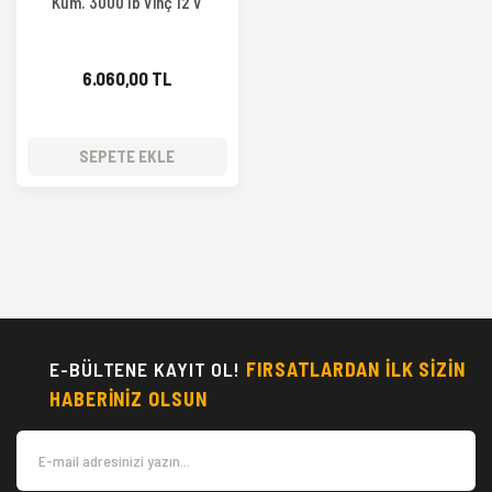
Kum. 3000 lb Vinç 12 V
6.060,00 TL
SEPETE EKLE
E-BÜLTENE KAYIT OL!
FIRSATLARDAN İLK SİZİN
HABERİNİZ OLSUN