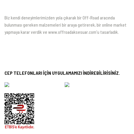
Biz kendi deneyimlerimizden yola çıkarak bir Off-Road aracında
bulunması gereken malzemeleri bir araya getirerek, bir online market
yapmaya karar verdik ve www.offroadaksesuar.com'u tasarladık.
CEP TELEFONLARI İÇİN UYGULAMAMIZI İNDİREBİLİRİSİNİZ.