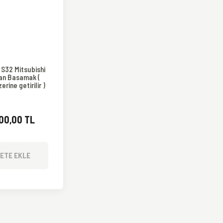
S32 Mitsubishi
an Basamak (
erine getirilir )
500,00 TL
ETE EKLE