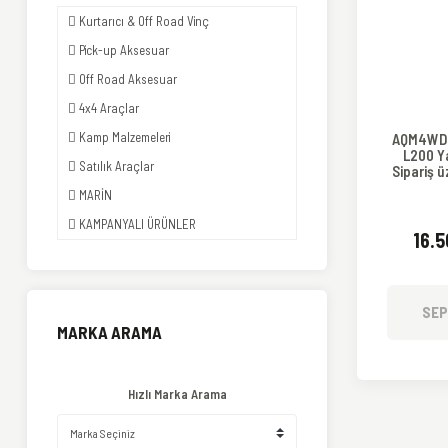
Kurtarıcı & Off Road Vinç
Pick-up Aksesuar
Off Road Aksesuar
4x4 Araçlar
Kamp Malzemeleri
AQM4WD 
L200 Y
Satılık Araçlar
Sipariş üz
MARİN
KAMPANYALI ÜRÜNLER
16.
SEP
MARKA ARAMA
Hızlı Marka Arama