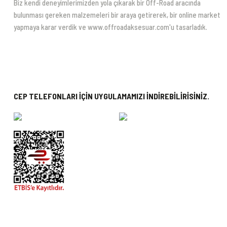
Biz kendi deneyimlerimizden yola çıkarak bir Off-Road aracında
bulunması gereken malzemeleri bir araya getirerek, bir online market
yapmaya karar verdik ve www.offroadaksesuar.com'u tasarladık.
CEP TELEFONLARI İÇİN UYGULAMAMIZI İNDİREBİLİRİSİNİZ.