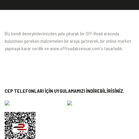
Biz kendi deneyimlerimizden yola çıkarak bir Off-Road aracında
bulunması gereken malzemeleri bir araya getirerek, bir online market
yapmaya karar verdik ve www.offroadaksesuar.com'u tasarladık.
CEP TELEFONLARI İÇİN UYGULAMAMIZI İNDİREBİLİRİSİNİZ.