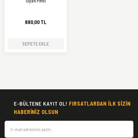
Siyah Pimli
880,00 TL
SEPETE EKLE
E-BÜLTENE KAYIT OL!
FIRSATLARDAN İLK SİZİN
HABERİNİZ OLSUN