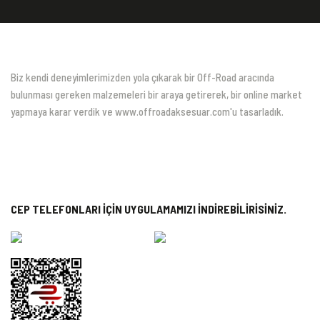
Biz kendi deneyimlerimizden yola çıkarak bir Off-Road aracında
bulunması gereken malzemeleri bir araya getirerek, bir online market
yapmaya karar verdik ve www.offroadaksesuar.com'u tasarladık.
CEP TELEFONLARI İÇİN UYGULAMAMIZI İNDİREBİLİRİSİNİZ.