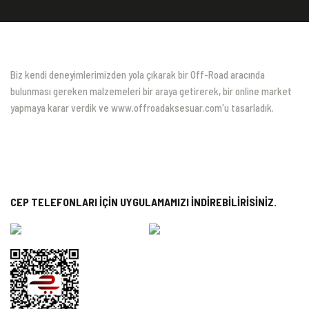
Biz kendi deneyimlerimizden yola çıkarak bir Off-Road aracında
bulunması gereken malzemeleri bir araya getirerek, bir online market
yapmaya karar verdik ve www.offroadaksesuar.com'u tasarladık.
CEP TELEFONLARI İÇİN UYGULAMAMIZI İNDİREBİLİRİSİNİZ.