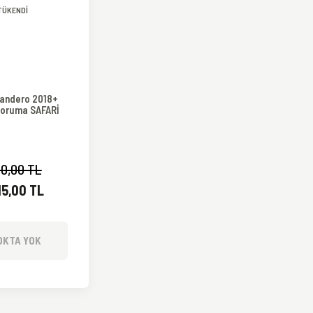
TÜKENDİ
Sandero 2018+
koruma SAFARİ
0,00 TL
15,00 TL
OKTA YOK