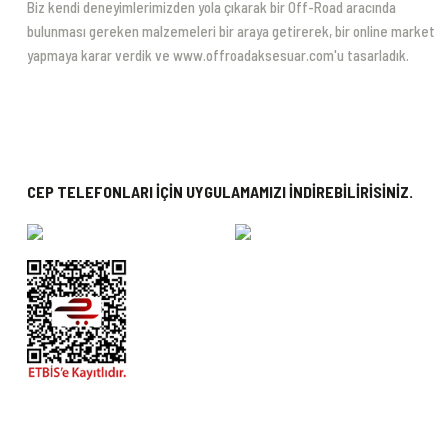
Biz kendi deneyimlerimizden yola çıkarak bir Off-Road aracında
bulunması gereken malzemeleri bir araya getirerek, bir online market
yapmaya karar verdik ve www.offroadaksesuar.com'u tasarladık.
CEP TELEFONLARI İÇİN UYGULAMAMIZI İNDİREBİLİRİSİNİZ.