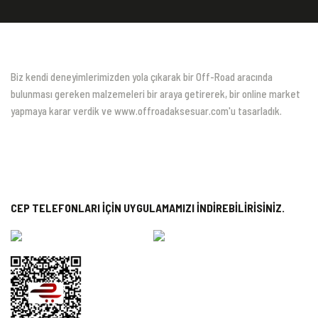
Biz kendi deneyimlerimizden yola çıkarak bir Off-Road aracında
bulunması gereken malzemeleri bir araya getirerek, bir online market
yapmaya karar verdik ve www.offroadaksesuar.com'u tasarladık.
CEP TELEFONLARI İÇİN UYGULAMAMIZI İNDİREBİLİRİSİNİZ.