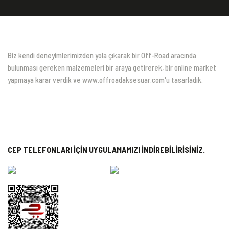
Biz kendi deneyimlerimizden yola çıkarak bir Off-Road aracında
bulunması gereken malzemeleri bir araya getirerek, bir online market
yapmaya karar verdik ve www.offroadaksesuar.com'u tasarladık.
CEP TELEFONLARI İÇİN UYGULAMAMIZI İNDİREBİLİRİSİNİZ.