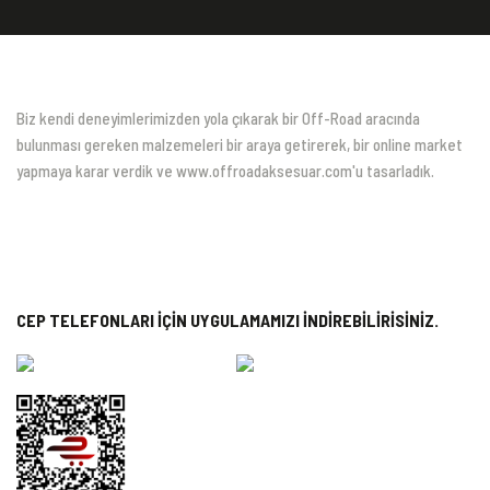
Biz kendi deneyimlerimizden yola çıkarak bir Off-Road aracında
bulunması gereken malzemeleri bir araya getirerek, bir online market
yapmaya karar verdik ve www.offroadaksesuar.com'u tasarladık.
CEP TELEFONLARI İÇİN UYGULAMAMIZI İNDİREBİLİRİSİNİZ.