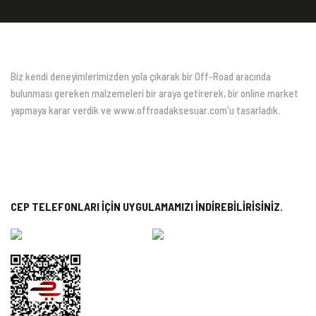
Biz kendi deneyimlerimizden yola çıkarak bir Off-Road aracında
bulunması gereken malzemeleri bir araya getirerek, bir online market
yapmaya karar verdik ve www.offroadaksesuar.com'u tasarladık.
CEP TELEFONLARI İÇİN UYGULAMAMIZI İNDİREBİLİRİSİNİZ.