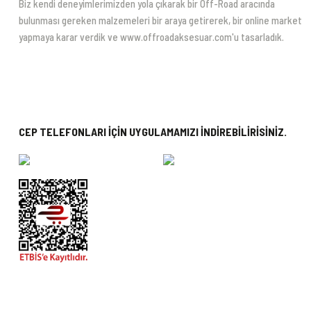
Biz kendi deneyimlerimizden yola çıkarak bir Off-Road aracında
bulunması gereken malzemeleri bir araya getirerek, bir online market
yapmaya karar verdik ve www.offroadaksesuar.com'u tasarladık.
CEP TELEFONLARI İÇİN UYGULAMAMIZI İNDİREBİLİRİSİNİZ.