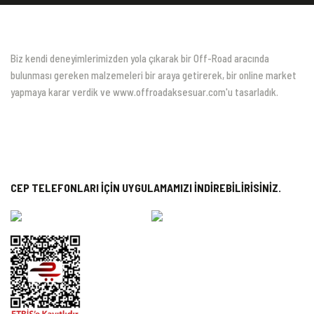
Biz kendi deneyimlerimizden yola çıkarak bir Off-Road aracında
bulunması gereken malzemeleri bir araya getirerek, bir online market
yapmaya karar verdik ve www.offroadaksesuar.com'u tasarladık.
CEP TELEFONLARI İÇİN UYGULAMAMIZI İNDİREBİLİRİSİNİZ.