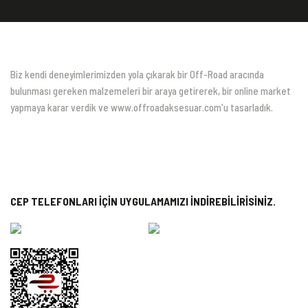
Biz kendi deneyimlerimizden yola çıkarak bir Off-Road aracında
bulunması gereken malzemeleri bir araya getirerek, bir online market
yapmaya karar verdik ve www.offroadaksesuar.com'u tasarladık.
CEP TELEFONLARI İÇİN UYGULAMAMIZI İNDİREBİLİRİSİNİZ.