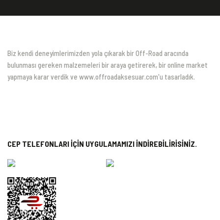
Biz kendi deneyimlerimizden yola çıkarak bir Off-Road aracında
bulunması gereken malzemeleri bir araya getirerek, bir online market
yapmaya karar verdik ve www.offroadaksesuar.com'u tasarladık.
CEP TELEFONLARI İÇİN UYGULAMAMIZI İNDİREBİLİRİSİNİZ.