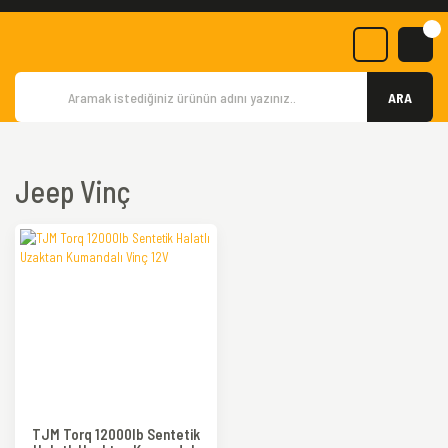
ARA
Jeep Vinç
TJM Torq 12000lb Sentetik