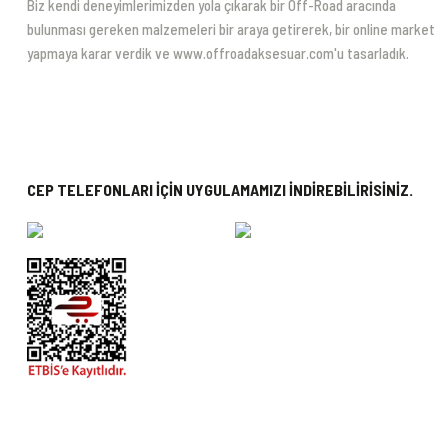
Biz kendi deneyimlerimizden yola çıkarak bir Off-Road aracında
bulunması gereken malzemeleri bir araya getirerek, bir online market
yapmaya karar verdik ve www.offroadaksesuar.com'u tasarladık.
CEP TELEFONLARI İÇİN UYGULAMAMIZI İNDİREBİLİRİSİNİZ.