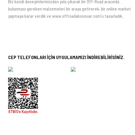
Biz kendi deneyimlerimizden yola çıkarak bir Off-Road aracında
bulunması gereken malzemeleri bir araya getirerek, bir online market
yapmaya karar verdik ve www.offroadaksesuar.com'u tasarladık.
CEP TELEFONLARI İÇİN UYGULAMAMIZI İNDİREBİLİRİSİNİZ.