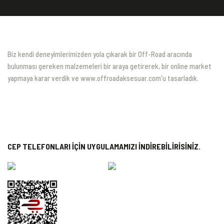
Biz kendi deneyimlerimizden yola çıkarak bir Off-Road aracında
bulunması gereken malzemeleri bir araya getirerek, bir online market
yapmaya karar verdik ve www.offroadaksesuar.com'u tasarladık.
CEP TELEFONLARI İÇİN UYGULAMAMIZI İNDİREBİLİRİSİNİZ.