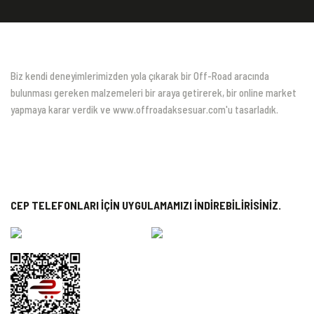
Biz kendi deneyimlerimizden yola çıkarak bir Off-Road aracında
bulunması gereken malzemeleri bir araya getirerek, bir online market
yapmaya karar verdik ve www.offroadaksesuar.com'u tasarladık.
CEP TELEFONLARI İÇİN UYGULAMAMIZI İNDİREBİLİRİSİNİZ.