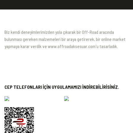
Biz kendi deneyimlerimizden yola çıkarak bir Off-Road aracında
bulunması gereken malzemeleri bir araya getirerek, bir online market
yapmaya karar verdik ve www.offroadaksesuar.com'u tasarladık.
CEP TELEFONLARI İÇİN UYGULAMAMIZI İNDİREBİLİRİSİNİZ.