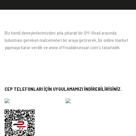
Biz kendi deneyimlerimizden yola çıkarak bir Off-Road aracında
bulunması gereken malzemeleri bir araya getirerek, bir online market
yapmaya karar verdik ve www.offroadaksesuar.com'u tasarladık.
CEP TELEFONLARI İÇİN UYGULAMAMIZI İNDİREBİLİRİSİNİZ.