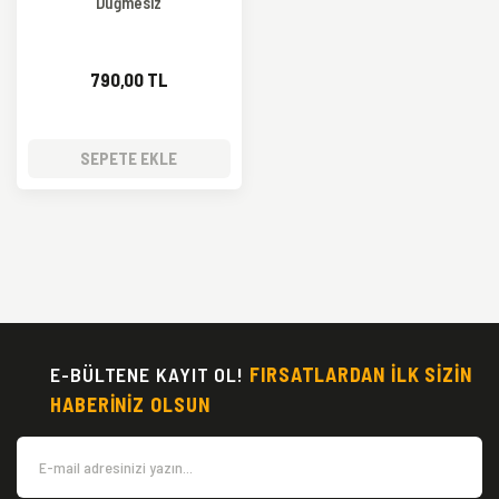
Düğmesiz
790,00 TL
SEPETE EKLE
E-BÜLTENE KAYIT OL!
FIRSATLARDAN İLK SİZİN
HABERİNİZ OLSUN