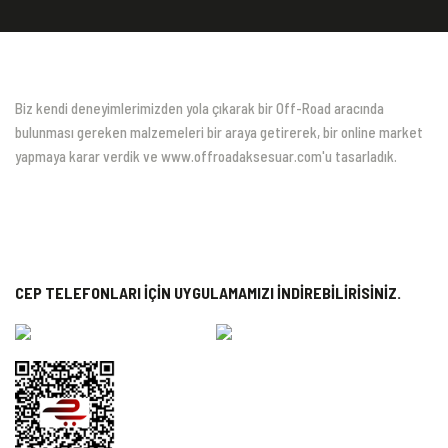
Biz kendi deneyimlerimizden yola çıkarak bir Off-Road aracında
bulunması gereken malzemeleri bir araya getirerek, bir online market
yapmaya karar verdik ve www.offroadaksesuar.com'u tasarladık.
CEP TELEFONLARI İÇİN UYGULAMAMIZI İNDİREBİLİRİSİNİZ.