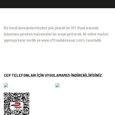
Biz kendi deneyimlerimizden yola çıkarak bir Off-Road aracında
bulunması gereken malzemeleri bir araya getirerek, bir online market
yapmaya karar verdik ve www.offroadaksesuar.com'u tasarladık.
CEP TELEFONLARI İÇİN UYGULAMAMIZI İNDİREBİLİRİSİNİZ.