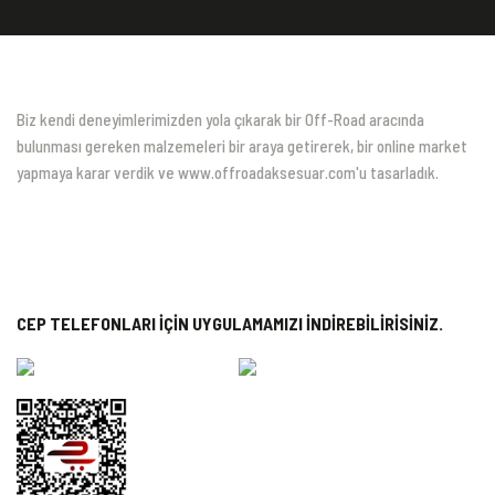
Biz kendi deneyimlerimizden yola çıkarak bir Off-Road aracında
bulunması gereken malzemeleri bir araya getirerek, bir online market
yapmaya karar verdik ve www.offroadaksesuar.com'u tasarladık.
CEP TELEFONLARI İÇİN UYGULAMAMIZI İNDİREBİLİRİSİNİZ.