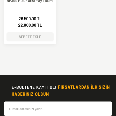
NP300 HD Ön Arka Yay Takımı
26.500,00 TL
22.800,00 TL
SEPETE EKLE
E-BÜLTENE KAYIT OL!
FIRSATLARDAN İLK SİZİN
HABERİNİZ OLSUN