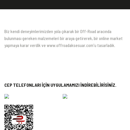
Biz kendi deneyimlerimizden yola çıkarak bir Off-Road aracında
bulunması gereken malzemeleri bir araya getirerek, bir online market
yapmaya karar verdik ve www.offroadaksesuar.com'u tasarladık.
CEP TELEFONLARI İÇİN UYGULAMAMIZI İNDİREBİLİRİSİNİZ.