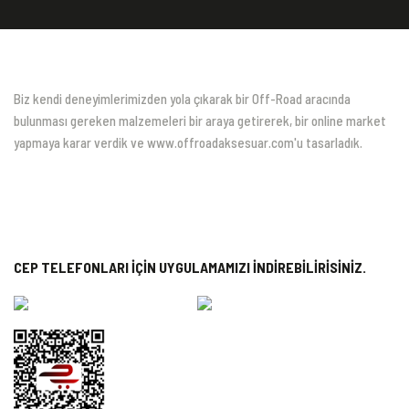
Biz kendi deneyimlerimizden yola çıkarak bir Off-Road aracında
bulunması gereken malzemeleri bir araya getirerek, bir online market
yapmaya karar verdik ve www.offroadaksesuar.com'u tasarladık.
CEP TELEFONLARI İÇİN UYGULAMAMIZI İNDİREBİLİRİSİNİZ.