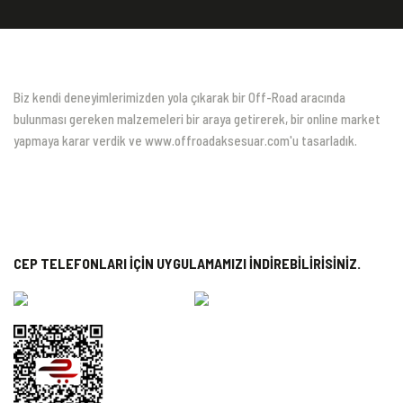
Biz kendi deneyimlerimizden yola çıkarak bir Off-Road aracında
bulunması gereken malzemeleri bir araya getirerek, bir online market
yapmaya karar verdik ve www.offroadaksesuar.com'u tasarladık.
CEP TELEFONLARI İÇİN UYGULAMAMIZI İNDİREBİLİRİSİNİZ.