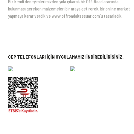
Biz kendi deneyimlerimizden yola çıkarak bir Off-Road aracında
bulunması gereken malzemeleri bir araya getirerek, bir online market
yapmaya karar verdik ve www.offroadaksesuar.com'u tasarladık.
CEP TELEFONLARI İÇİN UYGULAMAMIZI İNDİREBİLİRİSİNİZ.