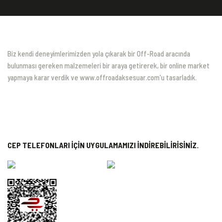
Biz kendi deneyimlerimizden yola çıkarak bir Off-Road aracında
bulunması gereken malzemeleri bir araya getirerek, bir online market
yapmaya karar verdik ve www.offroadaksesuar.com'u tasarladık.
CEP TELEFONLARI İÇİN UYGULAMAMIZI İNDİREBİLİRİSİNİZ.