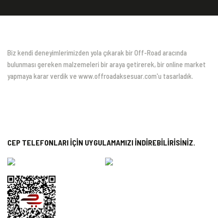
Biz kendi deneyimlerimizden yola çıkarak bir Off-Road aracında
bulunması gereken malzemeleri bir araya getirerek, bir online market
yapmaya karar verdik ve www.offroadaksesuar.com'u tasarladık.
CEP TELEFONLARI İÇİN UYGULAMAMIZI İNDİREBİLİRİSİNİZ.