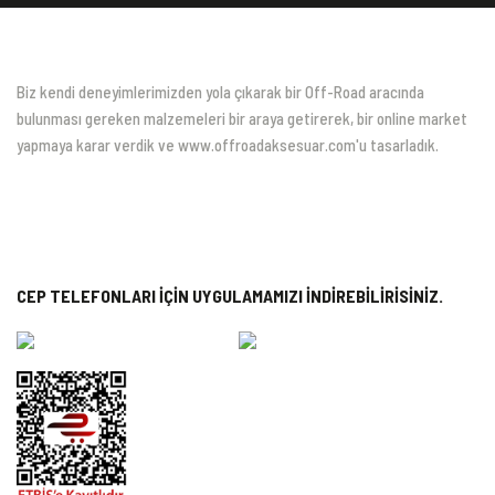
Biz kendi deneyimlerimizden yola çıkarak bir Off-Road aracında
bulunması gereken malzemeleri bir araya getirerek, bir online market
yapmaya karar verdik ve www.offroadaksesuar.com'u tasarladık.
CEP TELEFONLARI İÇİN UYGULAMAMIZI İNDİREBİLİRİSİNİZ.