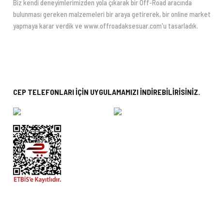
Biz kendi deneyimlerimizden yola çıkarak bir Off-Road aracında
bulunması gereken malzemeleri bir araya getirerek, bir online market
yapmaya karar verdik ve www.offroadaksesuar.com'u tasarladık.
CEP TELEFONLARI İÇİN UYGULAMAMIZI İNDİREBİLİRİSİNİZ.