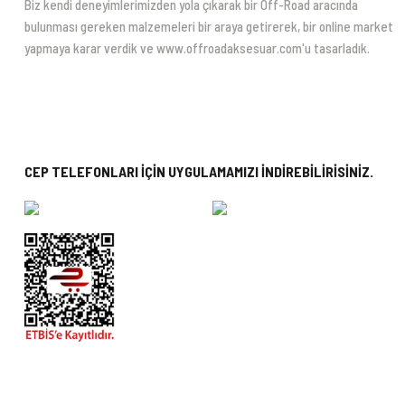
Biz kendi deneyimlerimizden yola çıkarak bir Off-Road aracında
bulunması gereken malzemeleri bir araya getirerek, bir online market
yapmaya karar verdik ve www.offroadaksesuar.com'u tasarladık.
CEP TELEFONLARI İÇİN UYGULAMAMIZI İNDİREBİLİRİSİNİZ.