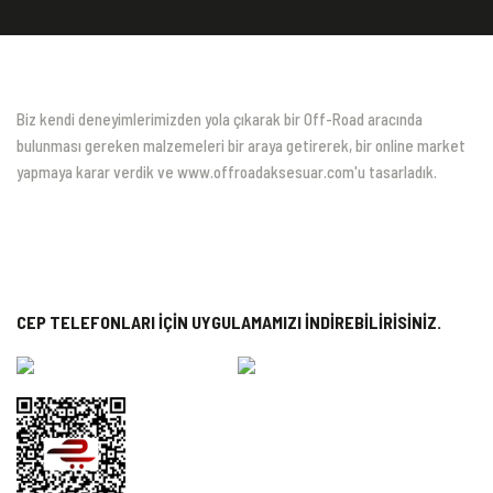
Biz kendi deneyimlerimizden yola çıkarak bir Off-Road aracında
bulunması gereken malzemeleri bir araya getirerek, bir online market
yapmaya karar verdik ve www.offroadaksesuar.com'u tasarladık.
CEP TELEFONLARI İÇİN UYGULAMAMIZI İNDİREBİLİRİSİNİZ.