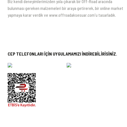
Biz kendi deneyimlerimizden yola çıkarak bir Off-Road aracında
bulunması gereken malzemeleri bir araya getirerek, bir online market
yapmaya karar verdik ve www.offroadaksesuar.com'u tasarladık.
CEP TELEFONLARI İÇİN UYGULAMAMIZI İNDİREBİLİRİSİNİZ.