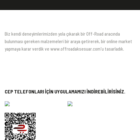
Biz kendi deneyimlerimizden yola çıkarak bir Off-Road aracında
bulunması gereken malzemeleri bir araya getirerek, bir online market
yapmaya karar verdik ve www.offroadaksesuar.com'u tasarladık.
CEP TELEFONLARI İÇİN UYGULAMAMIZI İNDİREBİLİRİSİNİZ.