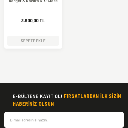
Ranger & Navara & X-Class
3.900,00 TL
SEPETE EKLE
E-BÜLTENE KAYIT OL!
FIRSATLARDAN İLK SİZİN
HABERİNİZ OLSUN