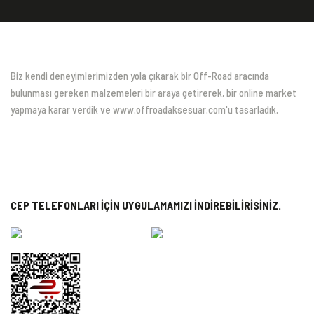
Biz kendi deneyimlerimizden yola çıkarak bir Off-Road aracında
bulunması gereken malzemeleri bir araya getirerek, bir online market
yapmaya karar verdik ve www.offroadaksesuar.com'u tasarladık.
CEP TELEFONLARI İÇİN UYGULAMAMIZI İNDİREBİLİRİSİNİZ.