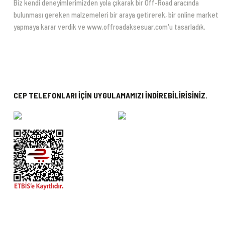
Biz kendi deneyimlerimizden yola çıkarak bir Off-Road aracında
bulunması gereken malzemeleri bir araya getirerek, bir online market
yapmaya karar verdik ve www.offroadaksesuar.com'u tasarladık.
CEP TELEFONLARI İÇİN UYGULAMAMIZI İNDİREBİLİRİSİNİZ.