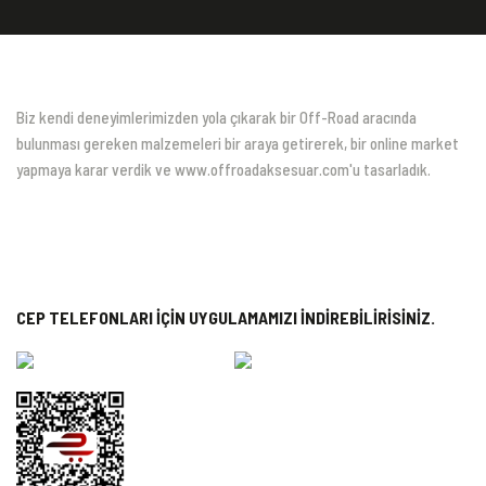
Biz kendi deneyimlerimizden yola çıkarak bir Off-Road aracında
bulunması gereken malzemeleri bir araya getirerek, bir online market
yapmaya karar verdik ve www.offroadaksesuar.com'u tasarladık.
CEP TELEFONLARI İÇİN UYGULAMAMIZI İNDİREBİLİRİSİNİZ.