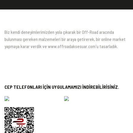
Biz kendi deneyimlerimizden yola çıkarak bir Off-Road aracında
bulunması gereken malzemeleri bir araya getirerek, bir online market
yapmaya karar verdik ve www.offroadaksesuar.com'u tasarladık.
CEP TELEFONLARI İÇİN UYGULAMAMIZI İNDİREBİLİRİSİNİZ.