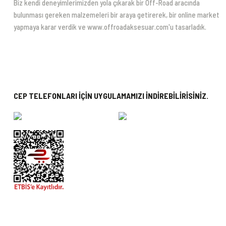
Biz kendi deneyimlerimizden yola çıkarak bir Off-Road aracında
bulunması gereken malzemeleri bir araya getirerek, bir online market
yapmaya karar verdik ve www.offroadaksesuar.com'u tasarladık.
CEP TELEFONLARI İÇİN UYGULAMAMIZI İNDİREBİLİRİSİNİZ.