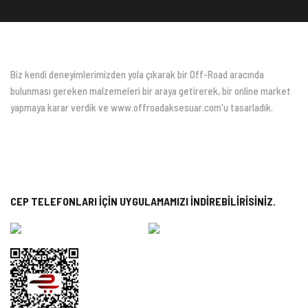
Biz kendi deneyimlerimizden yola çıkarak bir Off-Road aracında
bulunması gereken malzemeleri bir araya getirerek, bir online market
yapmaya karar verdik ve www.offroadaksesuar.com'u tasarladık.
CEP TELEFONLARI İÇİN UYGULAMAMIZI İNDİREBİLİRİSİNİZ.