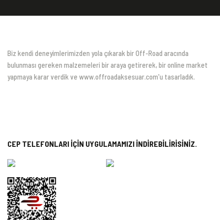
Biz kendi deneyimlerimizden yola çıkarak bir Off-Road aracında
bulunması gereken malzemeleri bir araya getirerek, bir online market
yapmaya karar verdik ve www.offroadaksesuar.com'u tasarladık.
CEP TELEFONLARI İÇİN UYGULAMAMIZI İNDİREBİLİRİSİNİZ.