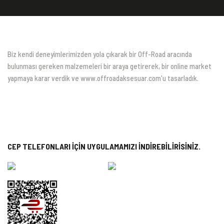
Biz kendi deneyimlerimizden yola çıkarak bir Off-Road aracında
bulunması gereken malzemeleri bir araya getirerek, bir online market
yapmaya karar verdik ve www.offroadaksesuar.com'u tasarladık.
CEP TELEFONLARI İÇİN UYGULAMAMIZI İNDİREBİLİRİSİNİZ.