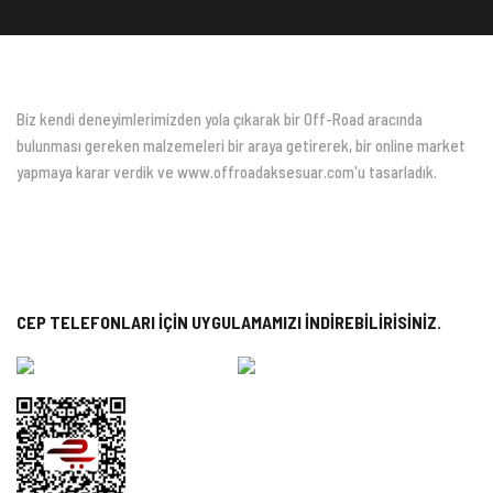
Biz kendi deneyimlerimizden yola çıkarak bir Off-Road aracında
bulunması gereken malzemeleri bir araya getirerek, bir online market
yapmaya karar verdik ve www.offroadaksesuar.com'u tasarladık.
CEP TELEFONLARI İÇİN UYGULAMAMIZI İNDİREBİLİRİSİNİZ.