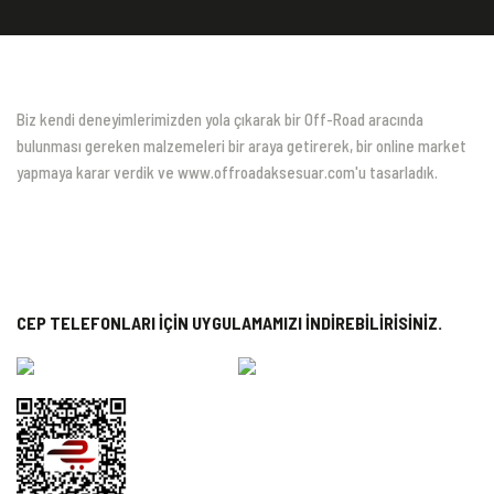
Biz kendi deneyimlerimizden yola çıkarak bir Off-Road aracında
bulunması gereken malzemeleri bir araya getirerek, bir online market
yapmaya karar verdik ve www.offroadaksesuar.com'u tasarladık.
CEP TELEFONLARI İÇİN UYGULAMAMIZI İNDİREBİLİRİSİNİZ.