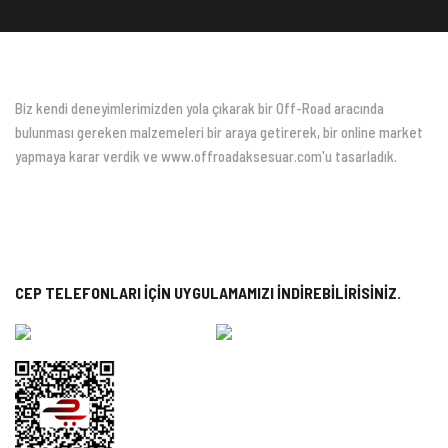
Biz kendi deneyimlerimizden yola çıkarak bir Off-Road aracında
bulunması gereken malzemeleri bir araya getirerek, bir online market
yapmaya karar verdik ve www.offroadaksesuar.com'u tasarladık.
CEP TELEFONLARI İÇİN UYGULAMAMIZI İNDİREBİLİRİSİNİZ.